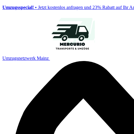
Umzugsspecial!
• Jetzt kostenlos anfragen und 23% Rabatt auf Ihr A
Umzugsnetzwerk Mainz