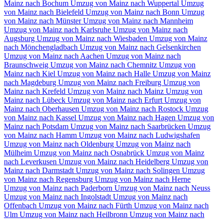
Mainz nach Bochum
Umzug von Mainz nach Wuppertal
Umzug
von Mainz nach Bielefeld
Umzug von Mainz nach Bonn
Umzug
von Mainz nach Münster
Umzug von Mainz nach Mannheim
Umzug von Mainz nach Karlsruhe
Umzug von Mainz nach
Augsburg
Umzug von Mainz nach Wiesbaden
Umzug von Mainz
nach Mönchengladbach
Umzug von Mainz nach Gelsenkirchen
Umzug von Mainz nach Aachen
Umzug von Mainz nach
Braunschweig
Umzug von Mainz nach Chemnitz⁠
Umzug von
Mainz nach Kiel
Umzug von Mainz nach Halle
Umzug von Mainz
nach Magdeburg
Umzug von Mainz nach Freiburg
Umzug von
Mainz nach Krefeld
Umzug von Mainz nach Mainz
Umzug von
Mainz nach Lübeck
Umzug von Mainz nach Erfurt
Umzug von
Mainz nach Oberhausen
Umzug von Mainz nach Rostock
Umzug
von Mainz nach Kassel
Umzug von Mainz nach Hagen
Umzug von
Mainz nach Potsdam
Umzug von Mainz nach Saarbrücken
Umzug
von Mainz nach Hamm
Umzug von Mainz nach Ludwigshafen
Umzug von Mainz nach Oldenburg
Umzug von Mainz nach
Mülheim
Umzug von Mainz nach Osnabrück
Umzug von Mainz
nach Leverkusen
Umzug von Mainz nach Heidelberg
Umzug von
Mainz nach Darmstadt
Umzug von Mainz nach Solingen
Umzug
von Mainz nach Regensburg
Umzug von Mainz nach Herne
Umzug von Mainz nach Paderborn
Umzug von Mainz nach Neuss
Umzug von Mainz nach Ingolstadt
Umzug von Mainz nach
Offenbach
Umzug von Mainz nach Fürth
Umzug von Mainz nach
Ulm
Umzug von Mainz nach Heilbronn
Umzug von Mainz nach