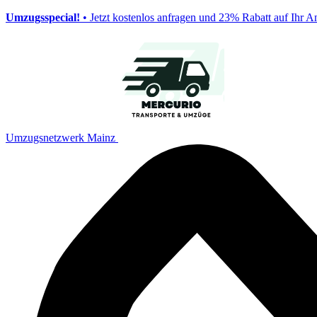
Umzugsspecial!
• Jetzt kostenlos anfragen und 23% Rabatt auf Ihr A
Umzugsnetzwerk Mainz